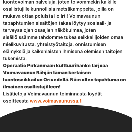
luontovoiman palveluja, joten toivommekin kaikille
osallistujille kunnollisia metsäkamppeita, joilla on
mukava ottaa poluista ilo irti! Voimavaunun
tapaphtumien sisältöjen takaa löytyy sosiaali- ja
terveysalojen osaajien näkökulmaa, joten
sisällöissämme tahdomme tukea seikkailijoiden omaa
mielikuvitusta, yhteistyötaitoja, onnistumisen
elämyksiä ja kaikenlaisten ihmisenä olemisen taitojen
tukemista.
Operaatio Pirkanmaan kulttuurihanke tarjoaa
Voimavaunun Rähjän tämän kertaisen
luontoseikkailun Orivedellä. Näin ollen tapahtuma on
ilmainen osallistujilleen!
Lisätietoja Voimavaunun toiminnasta löydät
osoitteesta
www.voimavaunussa.fi