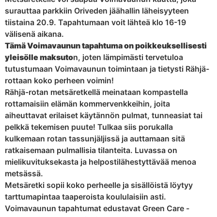
surauttaa parkkiin Oriveden jäähallin läheisyyteen
tiistaina 20.9. Tapahtumaan voit lähteä klo 16-19
välisenä aikana.
Tämä Voimavaunun tapahtuma on poikkeuksellisesti
yleisölle maksuto
n, joten lämpimästi tervetuloa
tutustumaan Voimavaunun toimintaan ja tietysti Rähjä-
rottaan koko perheen voimin!
Rähjä-rotan metsäretkellä meinataan kompastella
rottamaisiin elämän kommervenkkeihin, joita
aiheuttavat erilaiset käytännön pulmat, tunneasiat tai
pelkkä tekemisen puute! Tulkaa siis porukalla
kulkemaan rotan tassunjäljissä ja auttamaan sitä
ratkaisemaan pulmallisia tilanteita. Luvassa on
mielikuvituksekasta ja helpostilähestyttävää menoa
metsässä.
Metsäretki sopii koko perheelle ja sisällöistä löytyy
tarttumapintaa taaperoista koululaisiin asti.
Voimavaunun tapahtumat edustavat Green Care -