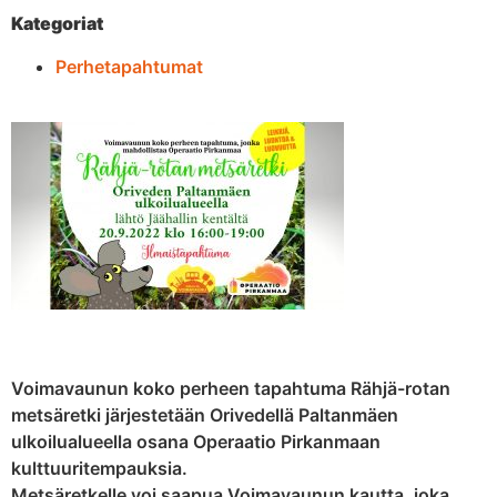
Kategoriat
Perhetapahtumat
Voimavaunun koko perheen tapahtuma Rähjä-rotan
metsäretki järjestetään Orivedellä Paltanmäen
ulkoilualueella osana Operaatio Pirkanmaan
kulttuuritempauksia.
Metsäretkelle voi saapua Voimavaunun kautta, joka