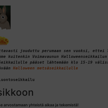
ttavasti jouduttu perumaan sen vuoksi, ettei l
mme kuitenkin Voimavaunun Halloweenseikkailun 
Seikkailulle pääset lähtemään klo 15-19 väliss
ävään 
Halloween metsäseikkailulle
luontoseikkailu
sikkoon
e arvostamaan yhteistä aikaa ja tekemistä!