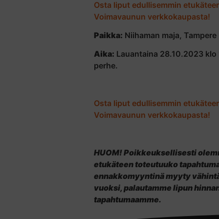
Osta liput edullisemmin etukät
Voimavaunun verkkokaupasta!
Paikka:
Niihaman maja, Tampere 
Aika:
Lauantaina 28.10.2023 klo 11
perhe.
Osta liput edullisemmin etukät
Voimavaunun verkkokaupasta!
HUOM! Poikkeuksellisesti olem
etukäteen toteutuuko tapahtuma v
ennakkomyyntinä myyty vähintää
vuoksi, palautamme lipun hinnan 
tapahtumaamme.