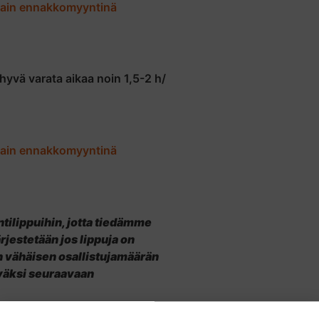
vain ennakkomyyntinä
hyvä varata aikaa noin 1,5-2 h/
vain ennakkomyyntinä
lippuihin, jotta tiedämme
Tilaa ilmaiset vinkit
rjestetään jos lippuja on
luontotoimintaan
 vähäisen osallistujamäärän
äväksi seuraavaan
Tilaamalla uutiskirjeemme saat tilaajalahjaksi ilmaiset
vinkit luontotoimintaan. Samalla liityt mukaan
sisäpiiriin ja pysyt mukana missä meillä