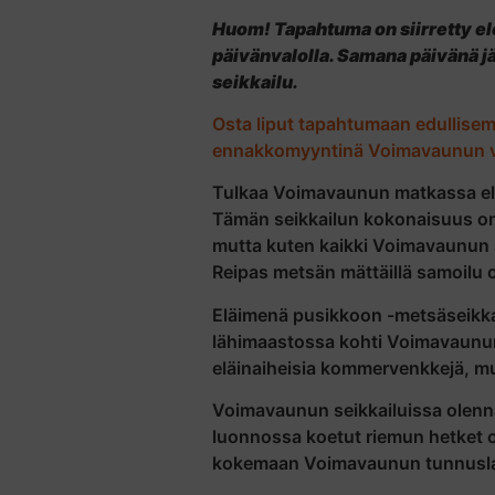
Huom! Tapahtuma on siirretty el
päivänvalolla. Samana päivänä 
seikkailu.
Osta liput tapahtumaan edullis
ennakkomyyntinä Voimavaunun v
Tulkaa Voimavaunun matkassa eläim
Tämän seikkailun kokonaisuus on ra
mutta kuten kaikki Voimavaunun s
Reipas metsän mättäillä samoilu on
Eläimenä pusikkoon -metsäseikkai
lähimaastossa kohti Voimavaunun 
eläinaiheisia kommervenkkejä, mutt
Voimavaunun seikkailuissa olenna
luonnossa koetut riemun hetket ov
kokemaan Voimavaunun tunnuslaus