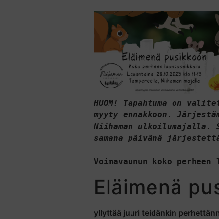
HUOM! Tapahtuma on valite
myyty ennakkoon. Järjestä
Niihaman ulkoilumajalla. 
samana päivänä järjestett
Voimavaunun koko perheen 
Eläime
nä pu
yllyttää juuri tei
dänkin perhettänn