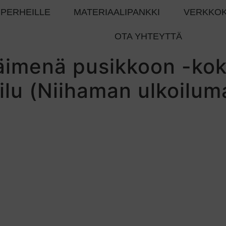
PERHEILLE
MATERIAALIPANKKI
VERKKO
OTA YHTEYTTÄ
imenä pusikkoon -ko
ilu (Niihaman ulkoilum