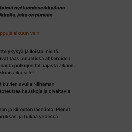
toimii nyt luontoseikkailuna
kkailu, joka on pimeän
ppuja alkuun vain
elykykyä ja iloista mieltä.
luvat taas pulpetissa ahkeroiden,
ästä polkujen tallaajasta alkaen.
kuin aikuisille!
ä kuvien avulla Niihaman
 toteuttaa hau
skoja ja oivaltavia
n ja kiireetön läsnäolo! Pienet
orukkasi ja tulkaa yhdessä