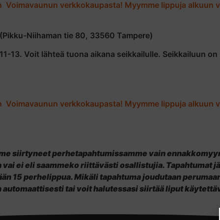
een Voimavaunun verkkokaupasta!
Myymme lippuja alkuun 
(Pikku-Niihaman tie 80, 33560 Tampere)
-13. Voit lähteä tuona aikana seikkailulle. Seikkailuun on 
een Voimavaunun verkkokaupasta!
Myymme lippuja alkuun 
me siirtyneet perhetapahtumissamme vain ennakkomyynti
ai ei eli saammeko riittävästi osallistujia. Tapahtumat jä
n 15 perhelippua. Mikäli tapahtuma joudutaan perumaan
automaattisesti tai voit halutessasi siirtää liput käytett