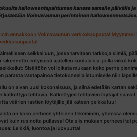
okuulta halloweentapahtuman kanssa samalle päivälle ja 
järjestetään Voimavaunun perinteinen halloweenmetsäsei
emmin ennakkoon Voimavaunun verkkokaupasta!
Myymme li
erkkokaupasta!
elliseen seikkailuun, jossa tarvitaan tarkkoja silmiä, päätt
kennettu erityisesti ajatellen koululaisia, joilla viikot ku
eikkailut: Sisältöön voi loikata mukaan koko perhe pienimm
 parasta vastapainoa tietokoneella istumiselle niin lapsille 
lu on aivan uusi kokonaisuus, ja siinä edetään kartan sek
kätkettyjä tehtäviä. Kätkettyjen tehtävien löytäjät saavat
a väärien rastien löytäjille jää käteen pelkkä luu!
ista on koko perheen yhteinen tekeminen, yhdessä olemine
at kuin rusinoita pullassa! Ota siis mukaan perheesi tai p
e: Leikkiä, luontoa ja luovuutta!