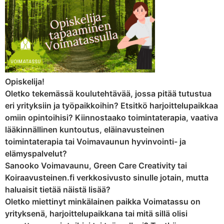
Opiskelija!
Oletko tekemässä koulutehtävää, jossa pitää tutustua
eri yrityksiin ja työpaikkoihin? Etsitkö harjoittelupaikkaa
omiin opintoihisi? Kiinnostaako toimintaterapia, vaativa
lääkinnällinen kuntoutus, eläinavusteinen
toimintaterapia tai Voimavaunun hyvinvointi- ja
elämyspalvelut?
Sanooko Voimavaunu, Green Care Creativity tai
Koiraavusteinen.fi verkkosivusto sinulle jotain, mutta
haluaisit tietää näistä lisää?
Oletko miettinyt minkälainen paikka Voimatassu on
yrityksenä, harjoittelupaikkana tai mitä sillä olisi